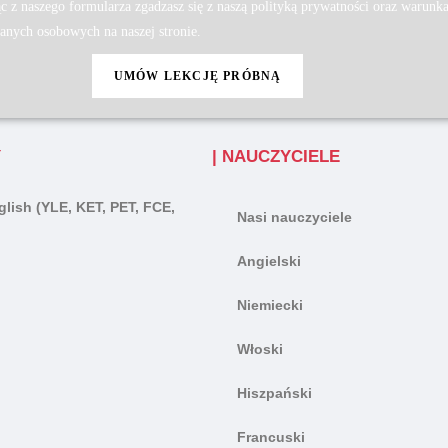
c z naszego formularza zgadzasz się z naszą polityką prywatności oraz warunk
anych osobowych na naszej stronie.
Y
| NAUCZYCIELE
lish (YLE, KET, PET, FCE,
Nasi nauczyciele
Angielski
Niemiecki
Włoski
Hiszpański
Francuski