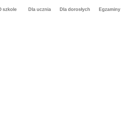
O szkole
Dla ucznia
Dla dorosłych
Egzaminy