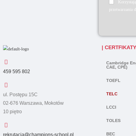
Korzystają
przetwarzania d
| CERTFIKAT
Cambridge Eng
CAE, CPE)
459 595 802
TOEFL
TELC
ul. Postępu 15C
02-676 Warszawa, Mokotów
LCCI
10 piętro
TOLES
BEC
rekrutacja@champions-school.pl